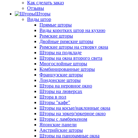
Как сделать заказ
Отзывы
Шторы
Виды штор
Прямые шторы
Виды коротких штор на кухню
Римские шторы
Двойные римские шторы
Римские шторы на створку окна
Шторы на подкладе
Шторы на окна второго света
Многослойные шторы
Комбинированные шторы
Французские шторы
Лондонские шторы
Штора на неровное окно
Шторы на люверсах
Штора в пол
Шторы "кафе"
Шторы на косые/наклонные окна
Шторы на эркер/эркерное окно
Шторы с ламбрекеном
Японские панели
Австрийские шторы
Шторы на панорамные окна