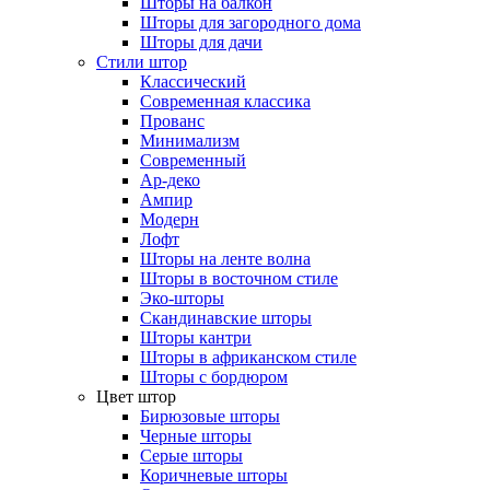
Шторы на балкон
Шторы для загородного дома
Шторы для дачи
Стили штор
Классический
Современная классика
Прованс
Минимализм
Современный
Ар-деко
Ампир
Модерн
Лофт
Шторы на ленте волна
Шторы в восточном стиле
Эко-шторы
Скандинавские шторы
Шторы кантри
Шторы в африканском стиле
Шторы с бордюром
Цвет штор
Бирюзовые шторы
Черные шторы
Серые шторы
Коричневые шторы