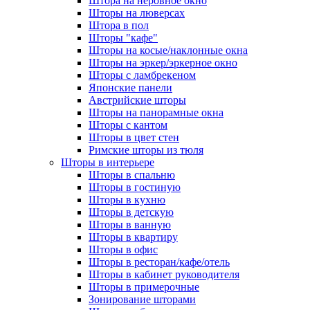
Штора на неровное окно
Шторы на люверсах
Штора в пол
Шторы "кафе"
Шторы на косые/наклонные окна
Шторы на эркер/эркерное окно
Шторы с ламбрекеном
Японские панели
Австрийские шторы
Шторы на панорамные окна
Шторы с кантом
Шторы в цвет стен
Римские шторы из тюля
Шторы в интерьере
Шторы в спальню
Шторы в гостиную
Шторы в кухню
Шторы в детскую
Шторы в ванную
Шторы в квартиру
Шторы в офис
Шторы в ресторан/кафе/отель
Шторы в кабинет руководителя
Шторы в примерочные
Зонирование шторами