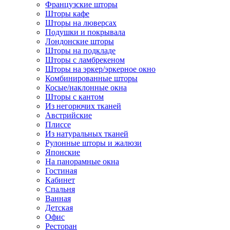
Французские шторы
Шторы кафе
Шторы на люверсах
Подушки и покрывала
Лондонские шторы
Шторы на подкладе
Шторы с ламбрекеном
Шторы на эркер/эркерное окно
Комбинированные шторы
Косые/наклонные окна
Шторы с кантом
Из негорючих тканей
Австрийские
Плиссе
Из натуральных тканей
Рулонные шторы и жалюзи
Японские
На панорамные окна
Гостиная
Кабинет
Спальня
Ванная
Детская
Офис
Ресторан