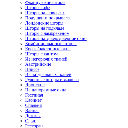
Французские шторы
Шторы кафе
Шторы на люверсах
Подушки и покрывала
Лондонские шторы
Шторы на подкладе
Шторы с ламбрекеном
Шторы на эркер/эркерное окно
Комбинированные шторы
Косые/наклонные окна
Шторы с кантом
Из негорючих тканей
Австрийские
Плиссе
Из натуральных тканей
Рулонные шторы и жалюзи
Японские
На панорамные окна
Гостиная
Кабинет
Спальня
Ванная
Детская
Офис
Ресторан