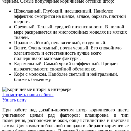
черным. Самые популярные коричневые оттенки штор:
Шоколадный. Глубокий, насыщенный. Наиболее
эффектно смотрится на шёлке, атласе, бархате, плотной
шерсти.
Ореховый. Теплый, средней интенсивности. В полной
мере раскрывается на многослойных моделях из мягких
тканей.
Пралине. Лёгкий, ненавязчивый, воздушный.
Венге. Очень темный, почти черный. Его спокойную
элегантность и естественность лучше всего
подчеркивают матовые фактуры.
Карамельный. Самый яркий и эффектный. Придает
выразительности спокойной обстановке.
Кофе с молоком. Наиболее светлый и нейтральный,
ближе к бежевому.
Посмотреть наши работы
Узнать цену
При работе над дизайн-проектом штор коричневого цвета
учитывают целый ряд факторов: планировка и тип
помещения, расположение окон, общая стилистика и цветовая
гамма. Для комнат небольшой площади выбирают коричневые
ткани более светлого тона. В детской уместны теплые, мягкие