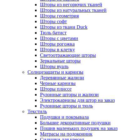
Шторы из негорючих тканей
Шторы из натуральных тканей
Шторы геометрия
Шторы софт
Шторы из ткани Duck
Тюль батист
Шторы с цветами
Шторы рогожка
Шторы в клетку
Светоотражающие шторы
Зеркальные шторы
Шторы вуаль
Солнцезащиты и карнизы
Деревянные жалюзи
Черные карнизы
Шторы плиссе
Рулонные шторы и жалюзи
Электрокарнизы для штор на заказ
Рулонные шторы и тюль
Текстиль
Подушки и покрывала
Большие декоративные подушки
Пошив маленьких подушек на заказ
Матрасы на подоконник
Сидушки для кресел