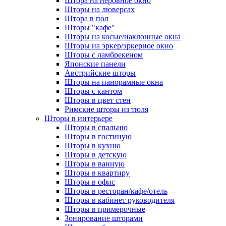
Штора на неровное окно
Шторы на люверсах
Штора в пол
Шторы "кафе"
Шторы на косые/наклонные окна
Шторы на эркер/эркерное окно
Шторы с ламбрекеном
Японские панели
Австрийские шторы
Шторы на панорамные окна
Шторы с кантом
Шторы в цвет стен
Римские шторы из тюля
Шторы в интерьере
Шторы в спальню
Шторы в гостиную
Шторы в кухню
Шторы в детскую
Шторы в ванную
Шторы в квартиру
Шторы в офис
Шторы в ресторан/кафе/отель
Шторы в кабинет руководителя
Шторы в примерочные
Зонирование шторами