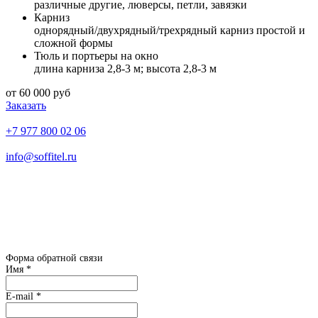
различные другие, люверсы, петли, завязки
Карниз
однорядный/двухрядный/трехрядный карниз простой и
сложной формы
Тюль и портьеры на окно
длина карниза 2,8-3 м; высота 2,8-3 м
от 60 000 руб
Заказать
+7 977 800 02 06
info@soffitel.ru
Ежедневно с 10:00 до 18:00
Каширское шоссе д. 43 к. 5 офис 11
встреча с дизайнером в офисе
ТОЛЬКО
по предварительной
записи
Форма обратной связи
Имя
*
E-mail
*