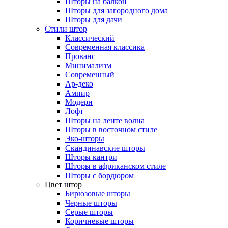
Шторы на балкон
Шторы для загородного дома
Шторы для дачи
Стили штор
Классический
Современная классика
Прованс
Минимализм
Современный
Ар-деко
Ампир
Модерн
Лофт
Шторы на ленте волна
Шторы в восточном стиле
Эко-шторы
Скандинавские шторы
Шторы кантри
Шторы в африканском стиле
Шторы с бордюром
Цвет штор
Бирюзовые шторы
Черные шторы
Серые шторы
Коричневые шторы