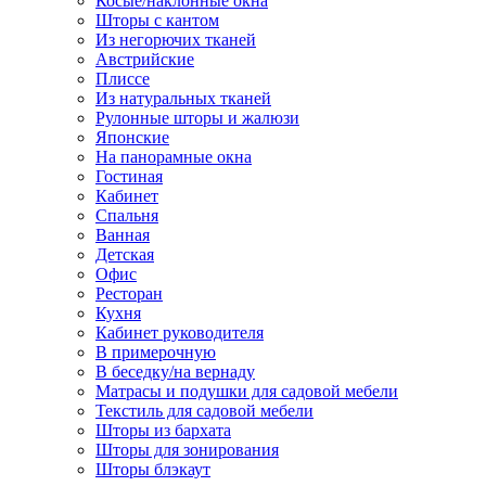
Косые/наклонные окна
Шторы с кантом
Из негорючих тканей
Австрийские
Плиссе
Из натуральных тканей
Рулонные шторы и жалюзи
Японские
На панорамные окна
Гостиная
Кабинет
Спальня
Ванная
Детская
Офис
Ресторан
Кухня
Кабинет руководителя
В примерочную
В беседку/на вернаду
Матрасы и подушки для садовой мебели
Текстиль для садовой мебели
Шторы из бархата
Шторы для зонирования
Шторы блэкаут