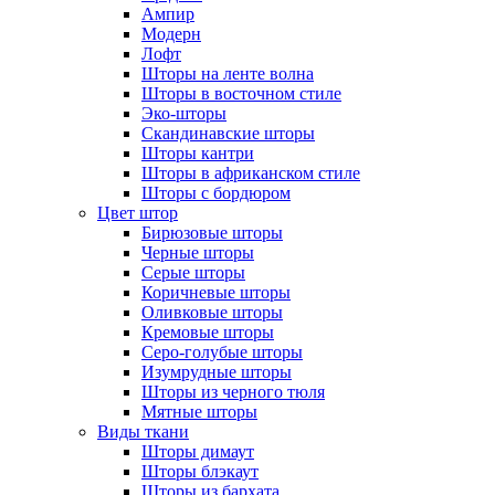
Ампир
Модерн
Лофт
Шторы на ленте волна
Шторы в восточном стиле
Эко-шторы
Скандинавские шторы
Шторы кантри
Шторы в африканском стиле
Шторы с бордюром
Цвет штор
Бирюзовые шторы
Черные шторы
Серые шторы
Коричневые шторы
Оливковые шторы
Кремовые шторы
Серо-голубые шторы
Изумрудные шторы
Шторы из черного тюля
Мятные шторы
Виды ткани
Шторы димаут
Шторы блэкаут
Шторы из бархата