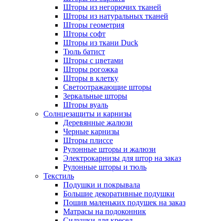
Шторы из негорючих тканей
Шторы из натуральных тканей
Шторы геометрия
Шторы софт
Шторы из ткани Duck
Тюль батист
Шторы с цветами
Шторы рогожка
Шторы в клетку
Светоотражающие шторы
Зеркальные шторы
Шторы вуаль
Солнцезащиты и карнизы
Деревянные жалюзи
Черные карнизы
Шторы плиссе
Рулонные шторы и жалюзи
Электрокарнизы для штор на заказ
Рулонные шторы и тюль
Текстиль
Подушки и покрывала
Большие декоративные подушки
Пошив маленьких подушек на заказ
Матрасы на подоконник
Сидушки для кресел