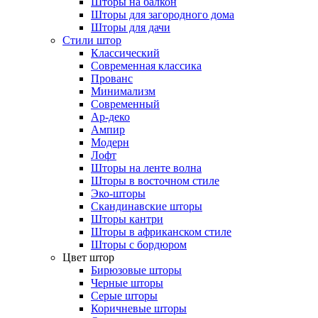
Шторы на балкон
Шторы для загородного дома
Шторы для дачи
Стили штор
Классический
Современная классика
Прованс
Минимализм
Современный
Ар-деко
Ампир
Модерн
Лофт
Шторы на ленте волна
Шторы в восточном стиле
Эко-шторы
Скандинавские шторы
Шторы кантри
Шторы в африканском стиле
Шторы с бордюром
Цвет штор
Бирюзовые шторы
Черные шторы
Серые шторы
Коричневые шторы