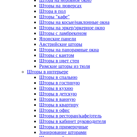
Штора на неровное окно
Шторы на люверсах
Штора в пол
Шторы "кафе"
Шторы на косые/наклонные окна
Шторы на эркер/эркерное окно
Шторы с ламбрекеном
Японские панели
Австрийские шторы
Шторы на панорамные окна
Шторы с кантом
Шторы в цвет стен
Римские шторы из тюля
Шторы в интерьере
Шторы в спальню
Шторы в гостиную
Шторы в кухню
Шторы в детскую
Шторы в ванную
Шторы в квартиру
Шторы в офис
Шторы в ресторан/кафе/отель
Шторы в кабинет руководителя
Шторы в примерочные
Зонирование шторами