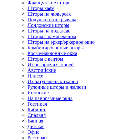
Французские шторы
Шторы кафе
Шторы на люверсах
Подушки и покрывала
Лондонские шторы
Шторы на подкладе
Шторы с ламбрекеном
Шторы на эркер/эркерное окно
Комбинированные шторы
Косые/наклонные окна
Шторы с кантом
Из негорючих тканей
Австрийские
Плиссе
Из натуральных тканей
Рулонные шторы и жалюзи
Японские
На панорамные окна
Гостиная
Кабинет
Спальня
Ванная
Детская
Офис
Ресторан