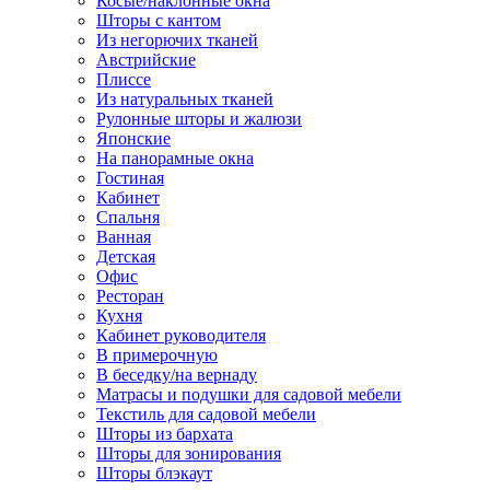
Косые/наклонные окна
Шторы с кантом
Из негорючих тканей
Австрийские
Плиссе
Из натуральных тканей
Рулонные шторы и жалюзи
Японские
На панорамные окна
Гостиная
Кабинет
Спальня
Ванная
Детская
Офис
Ресторан
Кухня
Кабинет руководителя
В примерочную
В беседку/на вернаду
Матрасы и подушки для садовой мебели
Текстиль для садовой мебели
Шторы из бархата
Шторы для зонирования
Шторы блэкаут