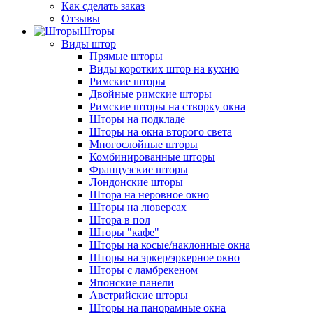
Как сделать заказ
Отзывы
Шторы
Виды штор
Прямые шторы
Виды коротких штор на кухню
Римские шторы
Двойные римские шторы
Римские шторы на створку окна
Шторы на подкладе
Шторы на окна второго света
Многослойные шторы
Комбинированные шторы
Французские шторы
Лондонские шторы
Штора на неровное окно
Шторы на люверсах
Штора в пол
Шторы "кафе"
Шторы на косые/наклонные окна
Шторы на эркер/эркерное окно
Шторы с ламбрекеном
Японские панели
Австрийские шторы
Шторы на панорамные окна