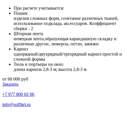
При расчете учитывается:
Пошив
изделия сложных форм, сочетание различных тканей,
использование подклада, аксессуаров. Коэффициент
сборки - 2
Шторная лента
немецкая лента,образующая карандашную складку и
различные другие, люверсы, петли, завязки
Карниз
однорядный/двухрядный/трехрядный карниз простой и
сложной формы
Тюль и портьеры на окно
длина карниза 2,8-3 м; высота 2,8-3 м
от 60 000 руб
Заказать
+7 977 800 02 06
info@soffitel.ru
Ежедневно с 10:00 до 18:00
Каширское шоссе д. 43 к. 5 офис 11