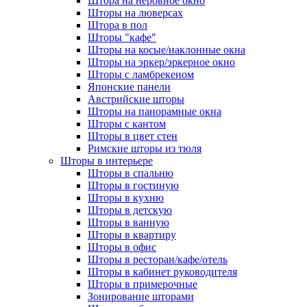
Штора на неровное окно
Шторы на люверсах
Штора в пол
Шторы "кафе"
Шторы на косые/наклонные окна
Шторы на эркер/эркерное окно
Шторы с ламбрекеном
Японские панели
Австрийские шторы
Шторы на панорамные окна
Шторы с кантом
Шторы в цвет стен
Римские шторы из тюля
Шторы в интерьере
Шторы в спальню
Шторы в гостиную
Шторы в кухню
Шторы в детскую
Шторы в ванную
Шторы в квартиру
Шторы в офис
Шторы в ресторан/кафе/отель
Шторы в кабинет руководителя
Шторы в примерочные
Зонирование шторами