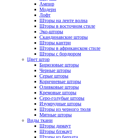
Ампир
Модерн
Лофт
Шторы на ленте волна
Шторы в восточном стиле
Эко-шторы
Скандинавские шторы
Шторы кантри
Шторы в африканском стиле
Шторы с бордюром
Цвет штор
Бирюзовые шторы
Черные шторы
Серые шторы
Коричневые шторы
Оливковые шторы
Кремовые шторы
Серо-голубые шторы
Изумрудные шторы
Шторы из черного тюля
Мятные шторы
Виды ткани
Шторы димаут
Шторы блэкаут
Шторы из бархата