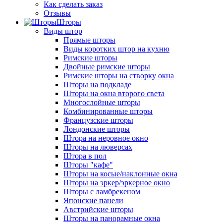
Как сделать заказ
Отзывы
Шторы
Виды штор
Прямые шторы
Виды коротких штор на кухню
Римские шторы
Двойные римские шторы
Римские шторы на створку окна
Шторы на подкладе
Шторы на окна второго света
Многослойные шторы
Комбинированные шторы
Французские шторы
Лондонские шторы
Штора на неровное окно
Шторы на люверсах
Штора в пол
Шторы "кафе"
Шторы на косые/наклонные окна
Шторы на эркер/эркерное окно
Шторы с ламбрекеном
Японские панели
Австрийские шторы
Шторы на панорамные окна