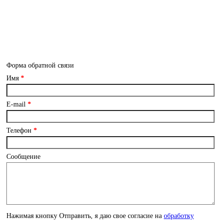
Ежедневно с 10:00 до 18:00
Каширское шоссе д. 43 к. 5 офис 11
встреча с дизайнером в офисе
ТОЛЬКО
по предварительной
записи
Форма обратной связи
Имя
*
E-mail
*
Телефон
*
Сообщение
Нажимая кнопку Отправить, я даю свое согласие на
обработку