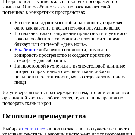
Шторы в пол — универсальный ключ к преображению
комнаты. Они особенно эффектно раскрывают свой
потенциал в конкретных пространствах:
В гостиной задают масштаб и парадность, обрамляя
окно как картину и делая потолки визуально выше.
В спальне создают ощущение приватности и уютного
кокона, особенно в сочетании с плотными тканями
блэкаут или системой «день-ночь».
В кабинете
добавляют солидности, помогают
зонировать пространство и создают приятную
атмосферу для собраний.
На просторной кухне или в кухне-столовой длинные
шторы из практичной смесовой ткани добавят
цельности и элегантности, мягко отделяя зону приема
пищи.
Их универсальность подтверждается тем, что они становятся
органичной частью любого стиля, нужно лишь правильно
подобрать ткань и крой.
Основные преимущества
Выбирая
пошив штор
в пол на заказ, вы получаете не просто
красивый текстиль, а рабочий инструмент для трансформации