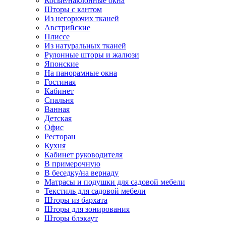
Косые/наклонные окна
Шторы с кантом
Из негорючих тканей
Австрийские
Плиссе
Из натуральных тканей
Рулонные шторы и жалюзи
Японские
На панорамные окна
Гостиная
Кабинет
Спальня
Ванная
Детская
Офис
Ресторан
Кухня
Кабинет руководителя
В примерочную
В беседку/на вернаду
Матрасы и подушки для садовой мебели
Текстиль для садовой мебели
Шторы из бархата
Шторы для зонирования
Шторы блэкаут