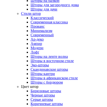
Шторы на балкон
Шторы для загородного дома
Шторы для дачи
Стили штор
Классический
Современная классика
Прованс
Минимализм
Современный
Ар-деко
Ампир
Модерн
Лофт
Шторы на ленте волна
Шторы в восточном стиле
Эко-шторы
Скандинавские шторы
Шторы кантри
Шторы в африканском стиле
Шторы с бордюром
Цвет штор
Бирюзовые шторы
Черные шторы
Серые шторы
Коричневые шторы