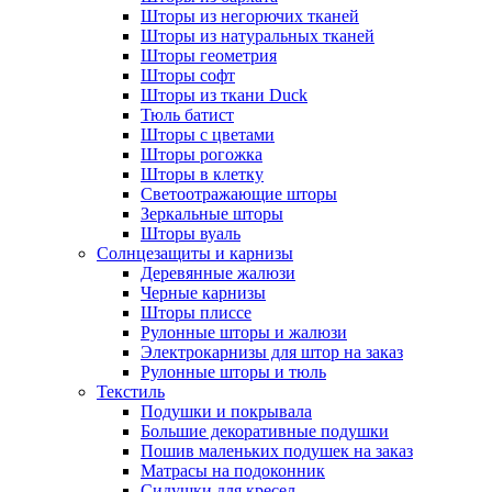
Шторы из негорючих тканей
Шторы из натуральных тканей
Шторы геометрия
Шторы софт
Шторы из ткани Duck
Тюль батист
Шторы с цветами
Шторы рогожка
Шторы в клетку
Светоотражающие шторы
Зеркальные шторы
Шторы вуаль
Солнцезащиты и карнизы
Деревянные жалюзи
Черные карнизы
Шторы плиссе
Рулонные шторы и жалюзи
Электрокарнизы для штор на заказ
Рулонные шторы и тюль
Текстиль
Подушки и покрывала
Большие декоративные подушки
Пошив маленьких подушек на заказ
Матрасы на подоконник
Сидушки для кресел