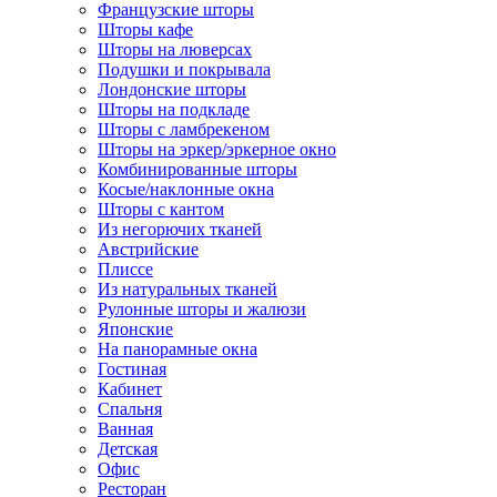
Французские шторы
Шторы кафе
Шторы на люверсах
Подушки и покрывала
Лондонские шторы
Шторы на подкладе
Шторы с ламбрекеном
Шторы на эркер/эркерное окно
Комбинированные шторы
Косые/наклонные окна
Шторы с кантом
Из негорючих тканей
Австрийские
Плиссе
Из натуральных тканей
Рулонные шторы и жалюзи
Японские
На панорамные окна
Гостиная
Кабинет
Спальня
Ванная
Детская
Офис
Ресторан