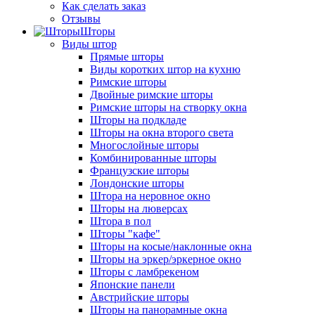
Как сделать заказ
Отзывы
Шторы
Виды штор
Прямые шторы
Виды коротких штор на кухню
Римские шторы
Двойные римские шторы
Римские шторы на створку окна
Шторы на подкладе
Шторы на окна второго света
Многослойные шторы
Комбинированные шторы
Французские шторы
Лондонские шторы
Штора на неровное окно
Шторы на люверсах
Штора в пол
Шторы "кафе"
Шторы на косые/наклонные окна
Шторы на эркер/эркерное окно
Шторы с ламбрекеном
Японские панели
Австрийские шторы
Шторы на панорамные окна