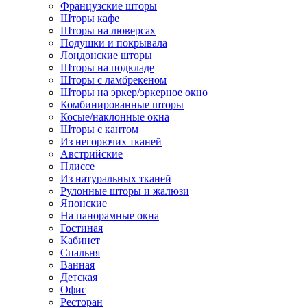
Французские шторы
Шторы кафе
Шторы на люверсах
Подушки и покрывала
Лондонские шторы
Шторы на подкладе
Шторы с ламбрекеном
Шторы на эркер/эркерное окно
Комбинированные шторы
Косые/наклонные окна
Шторы с кантом
Из негорючих тканей
Австрийские
Плиссе
Из натуральных тканей
Рулонные шторы и жалюзи
Японские
На панорамные окна
Гостиная
Кабинет
Спальня
Ванная
Детская
Офис
Ресторан