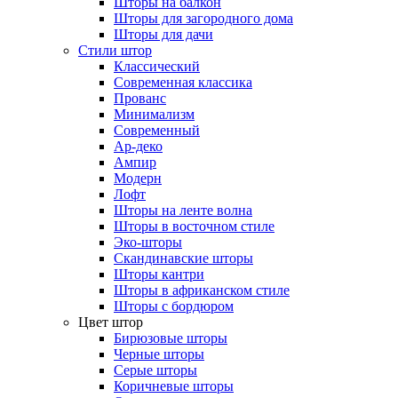
Шторы на балкон
Шторы для загородного дома
Шторы для дачи
Стили штор
Классический
Современная классика
Прованс
Минимализм
Современный
Ар-деко
Ампир
Модерн
Лофт
Шторы на ленте волна
Шторы в восточном стиле
Эко-шторы
Скандинавские шторы
Шторы кантри
Шторы в африканском стиле
Шторы с бордюром
Цвет штор
Бирюзовые шторы
Черные шторы
Серые шторы
Коричневые шторы