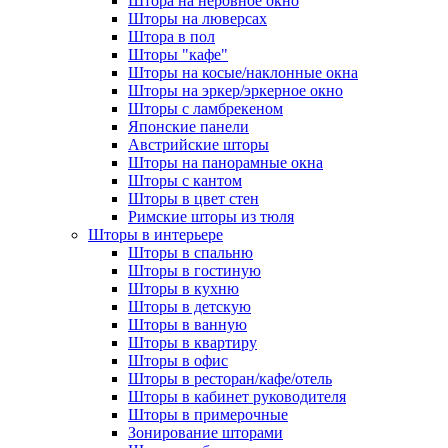
Штора на неровное окно
Шторы на люверсах
Штора в пол
Шторы "кафе"
Шторы на косые/наклонные окна
Шторы на эркер/эркерное окно
Шторы с ламбрекеном
Японские панели
Австрийские шторы
Шторы на панорамные окна
Шторы с кантом
Шторы в цвет стен
Римские шторы из тюля
Шторы в интерьере
Шторы в спальню
Шторы в гостиную
Шторы в кухню
Шторы в детскую
Шторы в ванную
Шторы в квартиру
Шторы в офис
Шторы в ресторан/кафе/отель
Шторы в кабинет руководителя
Шторы в примерочные
Зонирование шторами