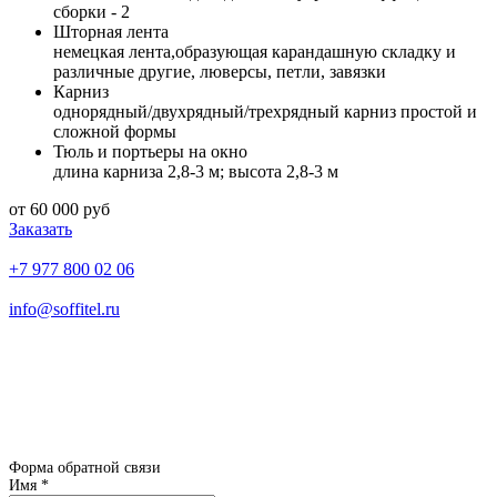
сборки - 2
Шторная лента
немецкая лента,образующая карандашную складку и
различные другие, люверсы, петли, завязки
Карниз
однорядный/двухрядный/трехрядный карниз простой и
сложной формы
Тюль и портьеры на окно
длина карниза 2,8-3 м; высота 2,8-3 м
от 60 000 руб
Заказать
+7 977 800 02 06
info@soffitel.ru
Ежедневно с 10:00 до 18:00
Каширское шоссе д. 43 к. 5 офис 11
встреча с дизайнером в офисе
ТОЛЬКО
по предварительной
записи
Форма обратной связи
Имя
*