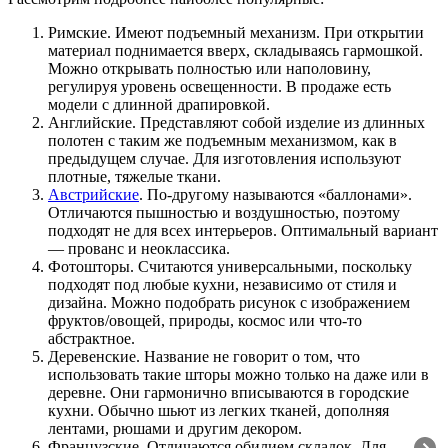
Римские. Имеют подъемный механизм. При открытии
материал поднимается вверх, складываясь гармошкой.
Можно открывать полностью или наполовину,
регулируя уровень освещенности. В продаже есть
модели с длинной драпировкой.
Английские. Представляют собой изделие из длинных
полотен с таким же подъемным механизмом, как в
предыдущем случае. Для изготовления используют
плотные, тяжелые ткани.
Австрийские
. По-другому называются «баллонами».
Отличаются пышностью и воздушностью, поэтому
подходят не для всех интерьеров. Оптимальный вариант
— прованс и неоклассика.
Фотошторы. Считаются универсальными, поскольку
подходят под любые кухни, независимо от стиля и
дизайна. Можно подобрать рисунок с изображением
фруктов/овощей, природы, космос или что-то
абстрактное.
Деревенские. Название не говорит о том, что
использовать такие шторы можно только на даже или в
деревне. Они гармонично вписываются в городские
кухни. Обычно шьют из легких тканей, дополняя
лентами, рюшами и другим декором.
Французские. Отличаются обилием складок. Для