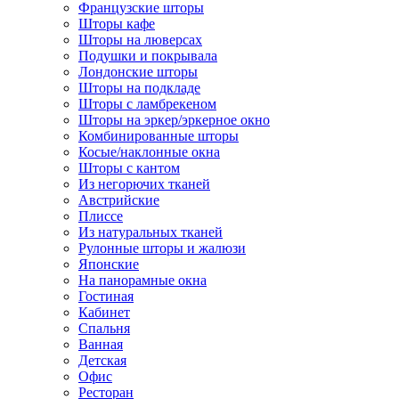
Французские шторы
Шторы кафе
Шторы на люверсах
Подушки и покрывала
Лондонские шторы
Шторы на подкладе
Шторы с ламбрекеном
Шторы на эркер/эркерное окно
Комбинированные шторы
Косые/наклонные окна
Шторы с кантом
Из негорючих тканей
Австрийские
Плиссе
Из натуральных тканей
Рулонные шторы и жалюзи
Японские
На панорамные окна
Гостиная
Кабинет
Спальня
Ванная
Детская
Офис
Ресторан