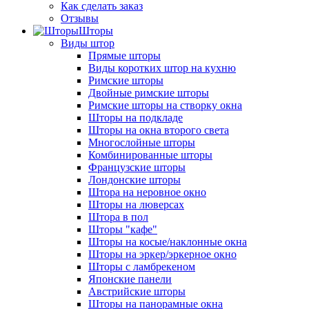
Как сделать заказ
Отзывы
Шторы
Виды штор
Прямые шторы
Виды коротких штор на кухню
Римские шторы
Двойные римские шторы
Римские шторы на створку окна
Шторы на подкладе
Шторы на окна второго света
Многослойные шторы
Комбинированные шторы
Французские шторы
Лондонские шторы
Штора на неровное окно
Шторы на люверсах
Штора в пол
Шторы "кафе"
Шторы на косые/наклонные окна
Шторы на эркер/эркерное окно
Шторы с ламбрекеном
Японские панели
Австрийские шторы
Шторы на панорамные окна