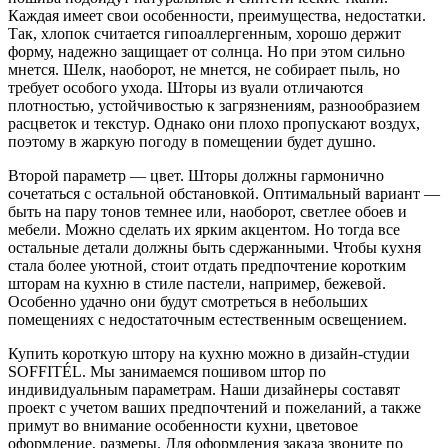
Каждая имеет свои особенности, преимущества, недостатки.
Так, хлопок считается гипоаллергенным, хорошо держит
форму, надежно защищает от солнца. Но при этом сильно
мнется. Шелк, наоборот, не мнется, не собирает пыль, но
требует особого ухода. Шторы из вуали отличаются
плотностью, устойчивостью к загрязнениям, разнообразием
расцветок и текстур. Однако они плохо пропускают воздух,
поэтому в жаркую погоду в помещении будет душно.
Второй параметр — цвет. Шторы должны гармонично
сочетаться с остальной обстановкой. Оптимальный вариант —
быть на пару тонов темнее или, наоборот, светлее обоев и
мебели. Можно сделать их ярким акцентом. Но тогда все
остальные детали должны быть сдержанными. Чтобы кухня
стала более уютной, стоит отдать предпочтение коротким
шторам на кухню в стиле пастели, например, бежевой.
Особенно удачно они будут смотреться в небольших
помещениях с недостаточным естественным освещением.
Купить короткую штору на кухню можно в дизайн-студии
SOFFITÉL. Мы занимаемся пошивом штор по
индивидуальным параметрам. Наши дизайнеры составят
проект с учетом ваших предпочтений и пожеланий, а также
примут во внимание особенности кухни, цветовое
оформление, размеры. Для оформления заказа звоните по