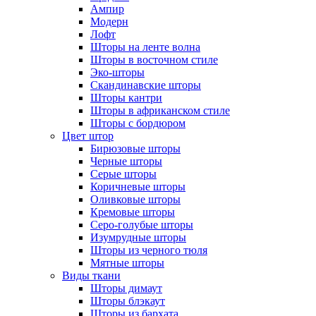
Ампир
Модерн
Лофт
Шторы на ленте волна
Шторы в восточном стиле
Эко-шторы
Скандинавские шторы
Шторы кантри
Шторы в африканском стиле
Шторы с бордюром
Цвет штор
Бирюзовые шторы
Черные шторы
Серые шторы
Коричневые шторы
Оливковые шторы
Кремовые шторы
Серо-голубые шторы
Изумрудные шторы
Шторы из черного тюля
Мятные шторы
Виды ткани
Шторы димаут
Шторы блэкаут
Шторы из бархата