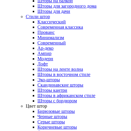
Шторы на балкон
Шторы для загородного дома
Шторы для дачи
Стили штор
Классический
Современная классика
Прованс
Минимализм
Современный
Ар-деко
Ампир
Модерн
Лофт
Шторы на ленте волна
Шторы в восточном стиле
Эко-шторы
Скандинавские шторы
Шторы кантри
Шторы в африканском стиле
Шторы с бордюром
Цвет штор
Бирюзовые шторы
Черные шторы
Серые шторы
Коричневые шторы