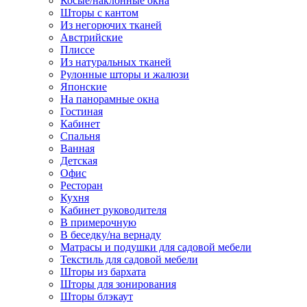
Косые/наклонные окна
Шторы с кантом
Из негорючих тканей
Австрийские
Плиссе
Из натуральных тканей
Рулонные шторы и жалюзи
Японские
На панорамные окна
Гостиная
Кабинет
Спальня
Ванная
Детская
Офис
Ресторан
Кухня
Кабинет руководителя
В примерочную
В беседку/на вернаду
Матрасы и подушки для садовой мебели
Текстиль для садовой мебели
Шторы из бархата
Шторы для зонирования
Шторы блэкаут