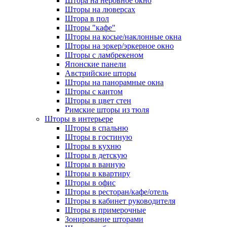
Штора на неровное окно
Шторы на люверсах
Штора в пол
Шторы "кафе"
Шторы на косые/наклонные окна
Шторы на эркер/эркерное окно
Шторы с ламбрекеном
Японские панели
Австрийские шторы
Шторы на панорамные окна
Шторы с кантом
Шторы в цвет стен
Римские шторы из тюля
Шторы в интерьере
Шторы в спальню
Шторы в гостиную
Шторы в кухню
Шторы в детскую
Шторы в ванную
Шторы в квартиру
Шторы в офис
Шторы в ресторан/кафе/отель
Шторы в кабинет руководителя
Шторы в примерочные
Зонирование шторами