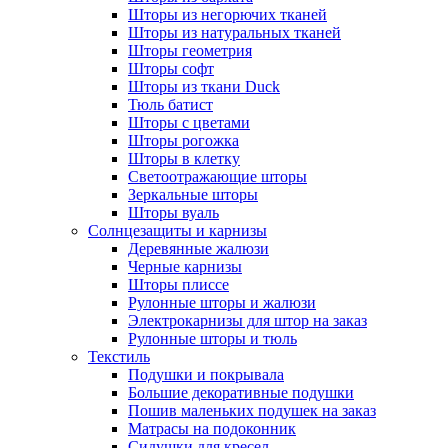
Шторы из негорючих тканей
Шторы из натуральных тканей
Шторы геометрия
Шторы софт
Шторы из ткани Duck
Тюль батист
Шторы с цветами
Шторы рогожка
Шторы в клетку
Светоотражающие шторы
Зеркальные шторы
Шторы вуаль
Солнцезащиты и карнизы
Деревянные жалюзи
Черные карнизы
Шторы плиссе
Рулонные шторы и жалюзи
Электрокарнизы для штор на заказ
Рулонные шторы и тюль
Текстиль
Подушки и покрывала
Большие декоративные подушки
Пошив маленьких подушек на заказ
Матрасы на подоконник
Сидушки для кресел