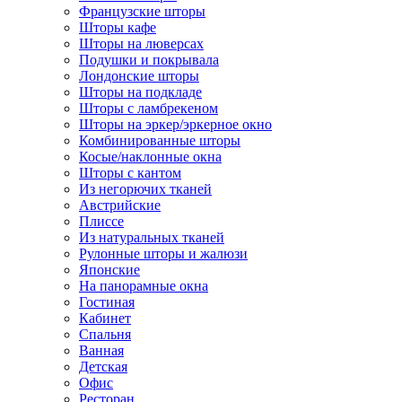
Французские шторы
Шторы кафе
Шторы на люверсах
Подушки и покрывала
Лондонские шторы
Шторы на подкладе
Шторы с ламбрекеном
Шторы на эркер/эркерное окно
Комбинированные шторы
Косые/наклонные окна
Шторы с кантом
Из негорючих тканей
Австрийские
Плиссе
Из натуральных тканей
Рулонные шторы и жалюзи
Японские
На панорамные окна
Гостиная
Кабинет
Спальня
Ванная
Детская
Офис
Ресторан