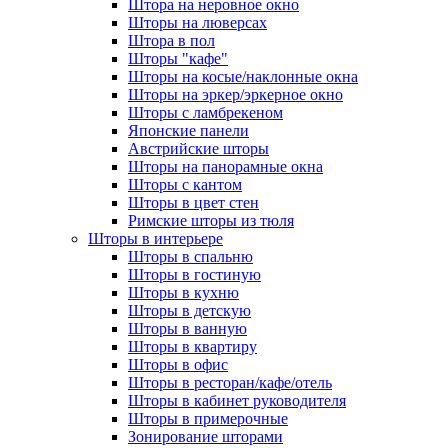
Штора на неровное окно
Шторы на люверсах
Штора в пол
Шторы "кафе"
Шторы на косые/наклонные окна
Шторы на эркер/эркерное окно
Шторы с ламбрекеном
Японские панели
Австрийские шторы
Шторы на панорамные окна
Шторы с кантом
Шторы в цвет стен
Римские шторы из тюля
Шторы в интерьере
Шторы в спальню
Шторы в гостиную
Шторы в кухню
Шторы в детскую
Шторы в ванную
Шторы в квартиру
Шторы в офис
Шторы в ресторан/кафе/отель
Шторы в кабинет руководителя
Шторы в примерочные
Зонирование шторами