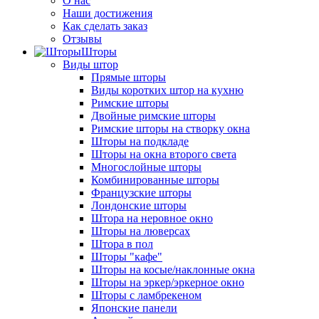
О нас
Наши достижения
Как сделать заказ
Отзывы
Шторы
Виды штор
Прямые шторы
Виды коротких штор на кухню
Римские шторы
Двойные римские шторы
Римские шторы на створку окна
Шторы на подкладе
Шторы на окна второго света
Многослойные шторы
Комбинированные шторы
Французские шторы
Лондонские шторы
Штора на неровное окно
Шторы на люверсах
Штора в пол
Шторы "кафе"
Шторы на косые/наклонные окна
Шторы на эркер/эркерное окно
Шторы с ламбрекеном
Японские панели