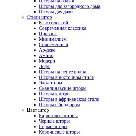
Шторы на балкон
Шторы для загородного дома
Шторы для дачи
Стили штор
Классический
Современная классика
Прованс
Минимализм
Современный
Ар-деко
Ампир
Модерн
Лофт
Шторы на ленте волна
Шторы в восточном стиле
Эко-шторы
Скандинавские шторы
Шторы кантри
Шторы в африканском стиле
Шторы с бордюром
Цвет штор
Бирюзовые шторы
Черные шторы
Серые шторы
Коричневые шторы