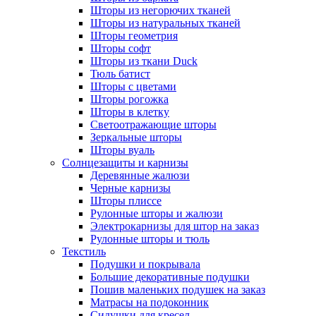
Шторы из негорючих тканей
Шторы из натуральных тканей
Шторы геометрия
Шторы софт
Шторы из ткани Duck
Тюль батист
Шторы с цветами
Шторы рогожка
Шторы в клетку
Светоотражающие шторы
Зеркальные шторы
Шторы вуаль
Солнцезащиты и карнизы
Деревянные жалюзи
Черные карнизы
Шторы плиссе
Рулонные шторы и жалюзи
Электрокарнизы для штор на заказ
Рулонные шторы и тюль
Текстиль
Подушки и покрывала
Большие декоративные подушки
Пошив маленьких подушек на заказ
Матрасы на подоконник
Сидушки для кресел