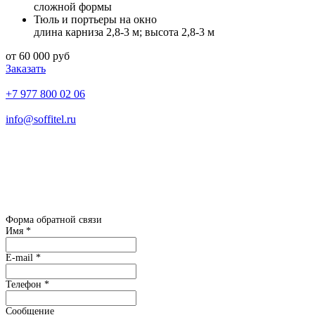
сложной формы
Тюль и портьеры на окно
длина карниза 2,8-3 м; высота 2,8-3 м
от 60 000 руб
Заказать
+7 977 800 02 06
info@soffitel.ru
Ежедневно с 10:00 до 18:00
Каширское шоссе д. 43 к. 5 офис 11
встреча с дизайнером в офисе
ТОЛЬКО
по предварительной
записи
Форма обратной связи
Имя
*
E-mail
*
Телефон
*
Сообщение