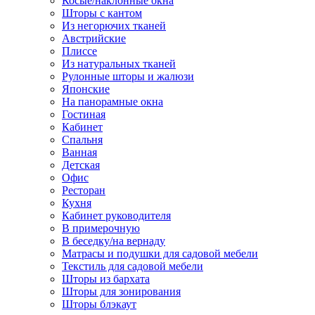
Косые/наклонные окна
Шторы с кантом
Из негорючих тканей
Австрийские
Плиссе
Из натуральных тканей
Рулонные шторы и жалюзи
Японские
На панорамные окна
Гостиная
Кабинет
Спальня
Ванная
Детская
Офис
Ресторан
Кухня
Кабинет руководителя
В примерочную
В беседку/на вернаду
Матрасы и подушки для садовой мебели
Текстиль для садовой мебели
Шторы из бархата
Шторы для зонирования
Шторы блэкаут