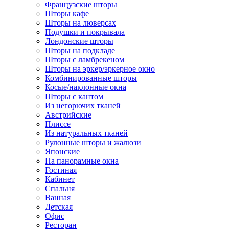
Французские шторы
Шторы кафе
Шторы на люверсах
Подушки и покрывала
Лондонские шторы
Шторы на подкладе
Шторы с ламбрекеном
Шторы на эркер/эркерное окно
Комбинированные шторы
Косые/наклонные окна
Шторы с кантом
Из негорючих тканей
Австрийские
Плиссе
Из натуральных тканей
Рулонные шторы и жалюзи
Японские
На панорамные окна
Гостиная
Кабинет
Спальня
Ванная
Детская
Офис
Ресторан