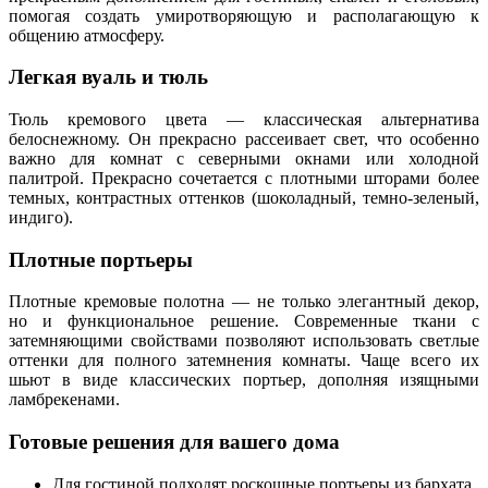
помогая создать умиротворяющую и располагающую к
общению атмосферу.
Легкая вуаль и тюль
Тюль кремового цвета — классическая альтернатива
белоснежному. Он прекрасно рассеивает свет, что особенно
важно для комнат с северными окнами или холодной
палитрой. Прекрасно сочетается с плотными шторами более
темных, контрастных оттенков (шоколадный, темно-зеленый,
индиго).
Плотные портьеры
Плотные кремовые полотна — не только элегантный декор,
но и функциональное решение. Современные ткани с
затемняющими свойствами позволяют использовать светлые
оттенки для полного затемнения комнаты. Чаще всего их
шьют в виде классических портьер, дополняя изящными
ламбрекенами.
Готовые решения для вашего дома
Для гостиной подходят роскошные портьеры из бархата