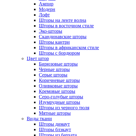
Ампир
Модерн
Лофт
Шторы на ленте волна
Шторы в восточном стиле
Эко-шторы
Скандинавские шторы
Шторы кантри
Шторы в африканском стиле
Шторы с бордюром
Цвет штор
Бирюзовые шторы
Черные шторы
Серые шторы
Коричневые шторы
Оливковые шторы
Кремовые шторы
Серо-голубые шторы
Изумрудные шторы
Шторы из черного тюля
Мятные шторы
Виды ткани
Шторы димаут
Шторы блэкаут
Шторы из бархата