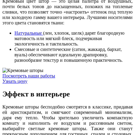
Кремовый цвет штор — это целая палитра от воздушных,
почти белых тонов до насыщенных, похожих на топленые
сливки, что позволяет точно «настроить» оттенок под теплую
или холодную гамму вашего интерьера. Лучшими носителями
этого цвета становятся ткани:
Натуральные
(лен, хлопок, шелк) дарят благородную
матовость или мягкий блеск, подчеркивая
экологичность и тактильность.
Смесовые и синтетические (сатин, жаккард, бархат,
вуаль) обеспечивают идеальную драпировку,
разнообразие текстур и повышенную практичность.
Посмотреть наши работы
Узнать цену
Эффект в интерьере
Кремовые шторы бесподобно смотрятся в классике, придавая
ей аристократизм, и смягчают современный минимализм,
даря ему тепло. Чтобы зрительно увеличить компактную
комнату и наполнить ее воздухом и рассеянным светом,
выбирайте светлые кремовые шторы. Также они станут
прекрасным дополнением для гостиных, спален и столовых,