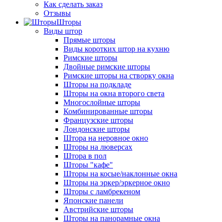
Как сделать заказ
Отзывы
Шторы
Виды штор
Прямые шторы
Виды коротких штор на кухню
Римские шторы
Двойные римские шторы
Римские шторы на створку окна
Шторы на подкладе
Шторы на окна второго света
Многослойные шторы
Комбинированные шторы
Французские шторы
Лондонские шторы
Штора на неровное окно
Шторы на люверсах
Штора в пол
Шторы "кафе"
Шторы на косые/наклонные окна
Шторы на эркер/эркерное окно
Шторы с ламбрекеном
Японские панели
Австрийские шторы
Шторы на панорамные окна