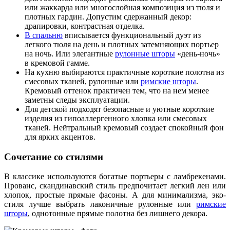
или жаккарда или многослойная композиция из тюля и
плотных гардин. Допустим сдержанный декор:
драпировки, контрастная отделка.
В спальню
вписывается функциональный дуэт из
легкого тюля на день и плотных затемняющих портьер
на ночь. Или элегантные
рулонные шторы
«день-ночь»
в кремовой гамме.
На кухню выбираются практичные короткие полотна из
смесовых тканей, рулонные или
римские шторы
.
Кремовый оттенок практичен тем, что на нем менее
заметны следы эксплуатации.
Для детской подходят безопасные и уютные короткие
изделия из гипоаллергенного хлопка или смесовых
тканей. Нейтральный кремовый создает спокойный фон
для ярких акцентов.
Сочетание со стилями
В классике используются богатые портьеры с ламбрекенами.
Прованс, скандинавский стиль предпочитает легкий лен или
хлопок, простые прямые фасоны. А для минимализма, эко-
стиля лучше выбрать лаконичные рулонные или
римские
шторы
, однотонные прямые полотна без лишнего декора.