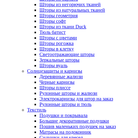
Шторы из негорючих тканей
Шторы из натуральных тканей
Шторы геометрия
Шторы софт
Шторы из ткани Duck
Тюль батист
Шторы с цветами
Шторы рогожка
Шторы в клетку
Светоотражающие шторы
Зеркальные шторы
Шторы вуаль
Солнцезащиты и карнизы
Деревянные жалюзи
Черные карнизы
Шторы плиссе
Рулонные шторы и жалюзи
Электрокарнизы для штор на заказ
Рулонные шторы и тюль
Текстиль
Подушки и покрывала
Большие декоративные подушки
Пошив маленьких подушек на заказ
Матрасы на подоконник
Сидушки для кресел