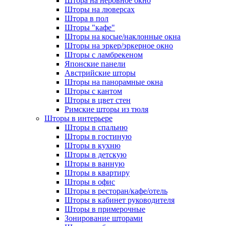
Штора на неровное окно
Шторы на люверсах
Штора в пол
Шторы "кафе"
Шторы на косые/наклонные окна
Шторы на эркер/эркерное окно
Шторы с ламбрекеном
Японские панели
Австрийские шторы
Шторы на панорамные окна
Шторы с кантом
Шторы в цвет стен
Римские шторы из тюля
Шторы в интерьере
Шторы в спальню
Шторы в гостиную
Шторы в кухню
Шторы в детскую
Шторы в ванную
Шторы в квартиру
Шторы в офис
Шторы в ресторан/кафе/отель
Шторы в кабинет руководителя
Шторы в примерочные
Зонирование шторами