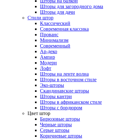
Шторы на балкон
Шторы для загородного дома
Шторы для дачи
Стили штор
Классический
Современная классика
Прованс
Минимализм
Современный
Ар-деко
Ампир
Модерн
Лофт
Шторы на ленте волна
Шторы в восточном стиле
Эко-шторы
Скандинавские шторы
Шторы кантри
Шторы в африканском стиле
Шторы с бордюром
Цвет штор
Бирюзовые шторы
Черные шторы
Серые шторы
Коричневые шторы