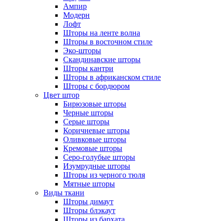
Ампир
Модерн
Лофт
Шторы на ленте волна
Шторы в восточном стиле
Эко-шторы
Скандинавские шторы
Шторы кантри
Шторы в африканском стиле
Шторы с бордюром
Цвет штор
Бирюзовые шторы
Черные шторы
Серые шторы
Коричневые шторы
Оливковые шторы
Кремовые шторы
Серо-голубые шторы
Изумрудные шторы
Шторы из черного тюля
Мятные шторы
Виды ткани
Шторы димаут
Шторы блэкаут
Шторы из бархата