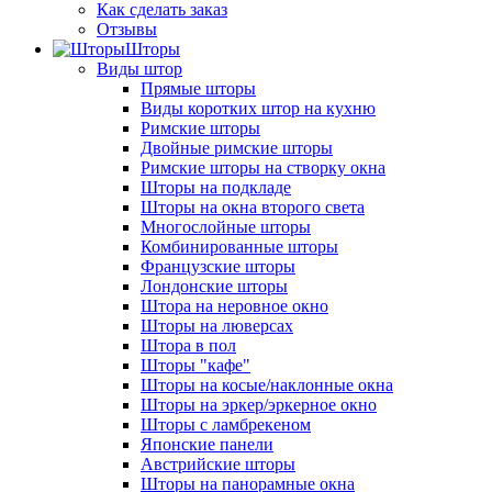
Как сделать заказ
Отзывы
Шторы
Виды штор
Прямые шторы
Виды коротких штор на кухню
Римские шторы
Двойные римские шторы
Римские шторы на створку окна
Шторы на подкладе
Шторы на окна второго света
Многослойные шторы
Комбинированные шторы
Французские шторы
Лондонские шторы
Штора на неровное окно
Шторы на люверсах
Штора в пол
Шторы "кафе"
Шторы на косые/наклонные окна
Шторы на эркер/эркерное окно
Шторы с ламбрекеном
Японские панели
Австрийские шторы
Шторы на панорамные окна