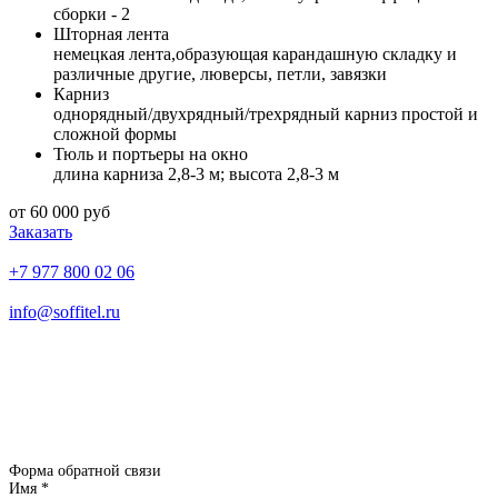
сборки - 2
Шторная лента
немецкая лента,образующая карандашную складку и
различные другие, люверсы, петли, завязки
Карниз
однорядный/двухрядный/трехрядный карниз простой и
сложной формы
Тюль и портьеры на окно
длина карниза 2,8-3 м; высота 2,8-3 м
от 60 000 руб
Заказать
+7 977 800 02 06
info@soffitel.ru
Ежедневно с 10:00 до 18:00
Каширское шоссе д. 43 к. 5 офис 11
встреча с дизайнером в офисе
ТОЛЬКО
по предварительной
записи
Форма обратной связи
Имя
*