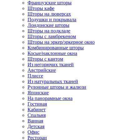
Французские шторы
Шторы кафе
Шторы на люверсах
Подушки и покрывала
Лондонские шторы
Шторы на подкладе
Шторы с ламбрекеном
Шторы на эркер/эркерное окно
Комбинированные шторы
Косые/наклонные окна
Шторы с кантом
Из негорючих тканей
Австрийские
Плиссе
Из натуральных тканей
Рулонные шторы и жалюзи
Японские
На панорамные окна
Гостиная
Кабинет
Спальня
Ванная
Детская
Офис
Ресторан