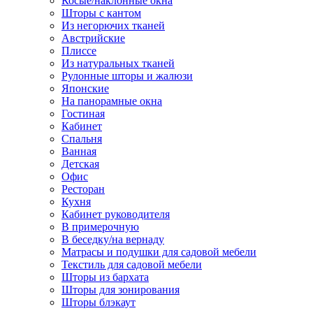
Косые/наклонные окна
Шторы с кантом
Из негорючих тканей
Австрийские
Плиссе
Из натуральных тканей
Рулонные шторы и жалюзи
Японские
На панорамные окна
Гостиная
Кабинет
Спальня
Ванная
Детская
Офис
Ресторан
Кухня
Кабинет руководителя
В примерочную
В беседку/на вернаду
Матрасы и подушки для садовой мебели
Текстиль для садовой мебели
Шторы из бархата
Шторы для зонирования
Шторы блэкаут