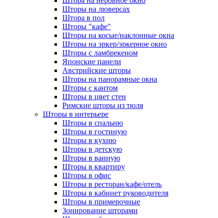
Штора на неровное окно
Шторы на люверсах
Штора в пол
Шторы "кафе"
Шторы на косые/наклонные окна
Шторы на эркер/эркерное окно
Шторы с ламбрекеном
Японские панели
Австрийские шторы
Шторы на панорамные окна
Шторы с кантом
Шторы в цвет стен
Римские шторы из тюля
Шторы в интерьере
Шторы в спальню
Шторы в гостиную
Шторы в кухню
Шторы в детскую
Шторы в ванную
Шторы в квартиру
Шторы в офис
Шторы в ресторан/кафе/отель
Шторы в кабинет руководителя
Шторы в примерочные
Зонирование шторами