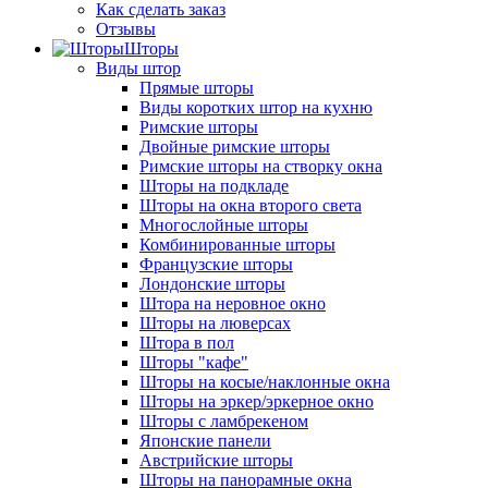
Как сделать заказ
Отзывы
Шторы
Виды штор
Прямые шторы
Виды коротких штор на кухню
Римские шторы
Двойные римские шторы
Римские шторы на створку окна
Шторы на подкладе
Шторы на окна второго света
Многослойные шторы
Комбинированные шторы
Французские шторы
Лондонские шторы
Штора на неровное окно
Шторы на люверсах
Штора в пол
Шторы "кафе"
Шторы на косые/наклонные окна
Шторы на эркер/эркерное окно
Шторы с ламбрекеном
Японские панели
Австрийские шторы
Шторы на панорамные окна